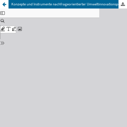
Konzepte und Instrumente nachfrageorientierter Umweltinnovationspolitik