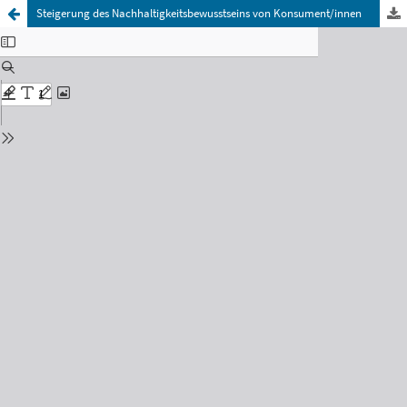
Steigerung des Nachhaltigkeitsbewusstseins von Konsument/innen