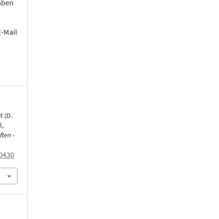
aben
E-Mail
t (D.
l,
ten -
0430