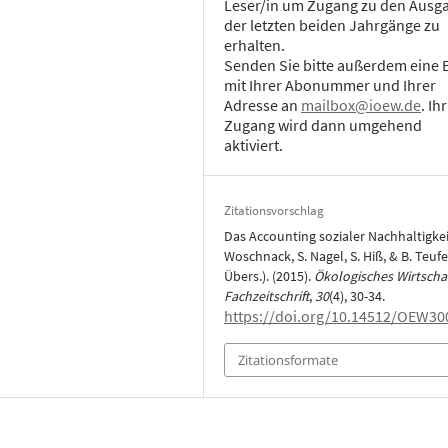
Leser/in um Zugang zu den Ausg
der letzten beiden Jahrgänge zu
erhalten.
Senden Sie bitte außerdem eine 
mit Ihrer Abonummer und Ihrer
Adresse an
mailbox@ioew.de
. Ihr
Zugang wird dann umgehend
aktiviert.
Zitationsvorschlag
Das Accounting sozialer Nachhaltigkei
Woschnack, S. Nagel, S. Hiß, & B. Teufe
Übers.). (2015).
Ökologisches Wirtschaf
Fachzeitschrift
,
30
(4), 30-34.
https://doi.org/10.14512/OEW30
Zitationsformate