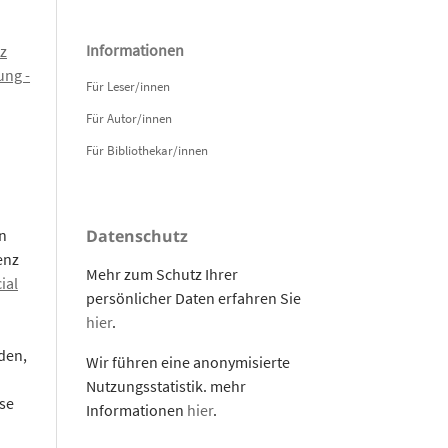
Informationen
z
ng -
Für Leser/innen
Für Autor/innen
Für Bibliothekar/innen
n
Datenschutz
enz
Mehr zum Schutz Ihrer
ial
persönlicher Daten erfahren Sie
hier
.
den,
Wir führen eine anonymisierte
Nutzungsstatistik. mehr
se
Informationen
hier
.