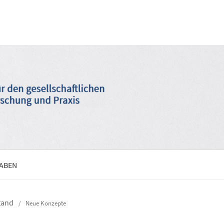
GABEN
stand
/
Neue Konzepte