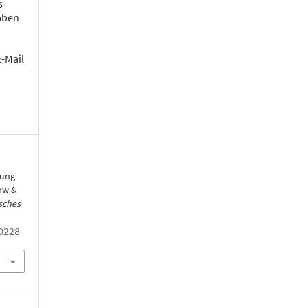
s
aben
E-Mail
tung
ow &
sches
0228