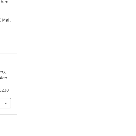
aben
E-Mail
erg,
ten -
0230