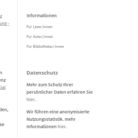
Informationen
z
ng -
Für Leser/innen
Für Autor/innen
Für Bibliothekar/innen
n
Datenschutz
enz
Mehr zum Schutz Ihrer
ial
persönlicher Daten erfahren Sie
hier
.
den,
Wir führen eine anonymisierte
Nutzungsstatistik. mehr
se
Informationen
hier
.