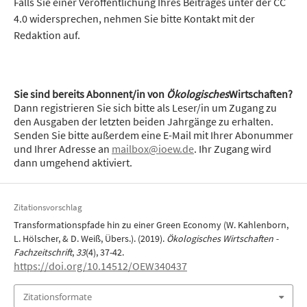
Falls Sie einer Veröffentlichung Ihres Beitrages unter der CC
4.0 widersprechen, nehmen Sie bitte Kontakt mit der
Redaktion auf.
Sie sind bereits Abonnent/in von
Ökologisches
Wirtschaften?
Dann registrieren Sie sich bitte als Leser/in um Zugang zu
den Ausgaben der letzten beiden Jahrgänge zu erhalten.
Senden Sie bitte außerdem eine E-Mail mit Ihrer Abonummer
und Ihrer Adresse an
mailbox@ioew.de
. Ihr Zugang wird
dann umgehend aktiviert.
Zitationsvorschlag
Transformationspfade hin zu einer Green Economy (W. Kahlenborn,
L. Hölscher, & D. Weiß, Übers.). (2019).
Ökologisches Wirtschaften -
Fachzeitschrift
,
33
(4), 37-42.
https://doi.org/10.14512/OEW340437
Zitationsformate