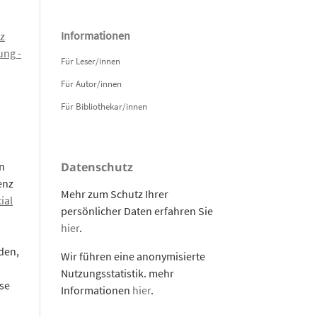
Informationen
z
ng -
Für Leser/innen
Für Autor/innen
Für Bibliothekar/innen
n
Datenschutz
enz
Mehr zum Schutz Ihrer
ial
persönlicher Daten erfahren Sie
hier
.
den,
Wir führen eine anonymisierte
Nutzungsstatistik. mehr
se
Informationen
hier
.