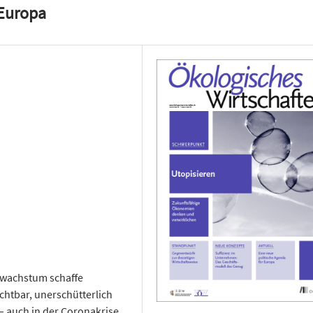
 Europa
tswachstum schaffe
chtbar, unerschütterlich
 – auch in der Coronakrise