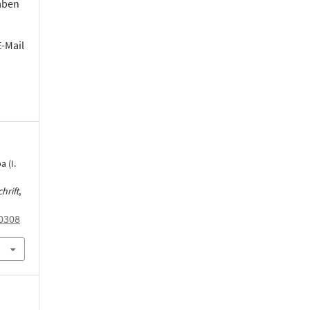
aben
E-Mail
 (I.
hrift
,
0308