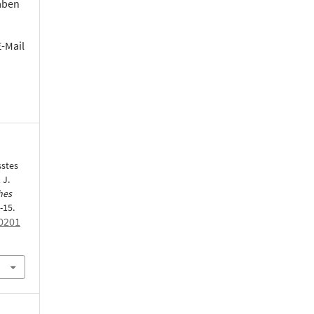
aben
E-Mail
sstes
 J.
hes
4-15.
0201