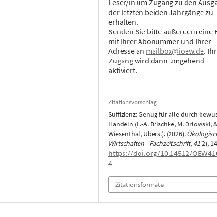
Leser/in um Zugang zu den Ausg
der letzten beiden Jahrgänge zu
erhalten.
Senden Sie bitte außerdem eine 
mit Ihrer Abonummer und Ihrer
Adresse an
mailbox@ioew.de
. Ihr
Zugang wird dann umgehend
aktiviert.
Zitationsvorschlag
Suffizienz: Genug für alle durch bewu
Handeln (L.-A. Brischke, M. Orlowski, &
Wiesenthal, Übers.). (2026).
Ökologisc
Wirtschaften - Fachzeitschrift
,
41
(2), 1
https://doi.org/10.14512/OEW41
4
Zitationsformate