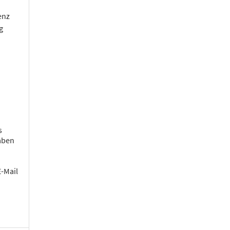
enz
g
s
aben
E-Mail