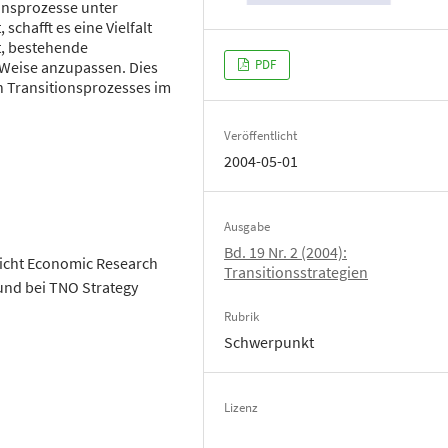
onsprozesse unter
 schafft es eine Vielfalt
t, bestehende
PDF
Weise anzupassen. Dies
n Transitionsprozesses im
Veröffentlicht
2004-05-01
Ausgabe
Bd. 19 Nr. 2 (2004):
richt Economic Research
Transitionsstrategien
und bei TNO Strategy
Rubrik
Schwerpunkt
Lizenz