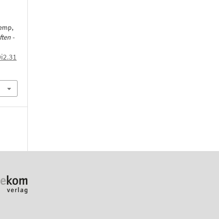
Kemp,
ten -
i2.31