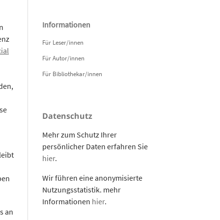
Informationen
n
enz
Für Leser/innen
ial
Für Autor/innen
Für Bibliothekar/innen
den,
se
Datenschutz
Mehr zum Schutz Ihrer
persönlicher Daten erfahren Sie
leibt
hier
.
Wir führen eine anonymisierte
pen
Nutzungsstatistik. mehr
Informationen
hier
.
s an