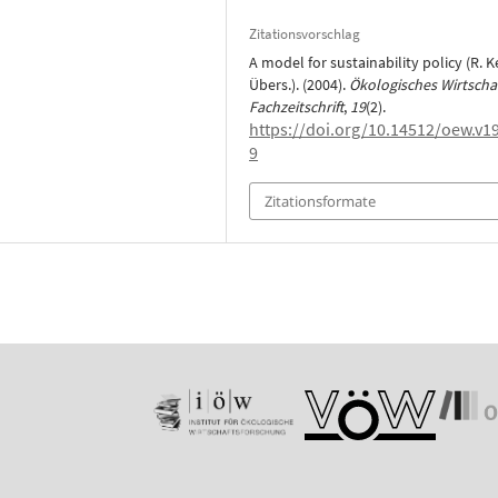
Zitationsvorschlag
A model for sustainability policy (R. 
Übers.). (2004).
Ökologisches Wirtschaf
Fachzeitschrift
,
19
(2).
https://doi.org/10.14512/oew.v19
9
Zitationsformate