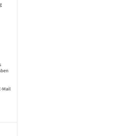
g
s
aben
E-Mail