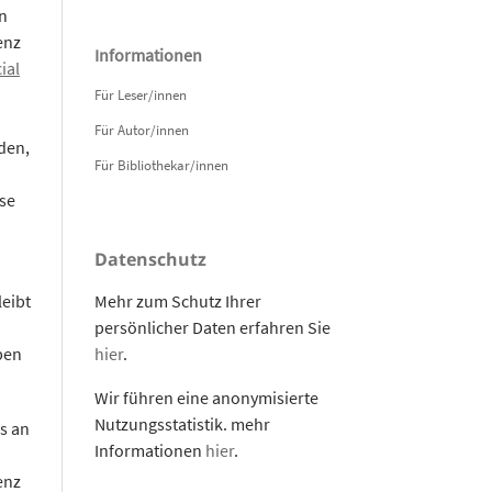
n
enz
Informationen
ial
Für Leser/innen
Für Autor/innen
den,
Für Bibliothekar/innen
se
Datenschutz
leibt
Mehr zum Schutz Ihrer
persönlicher Daten erfahren Sie
pen
hier
.
Wir führen eine anonymisierte
Nutzungsstatistik. mehr
s an
Informationen
hier
.
enz