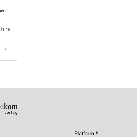
ers.).
i4.48