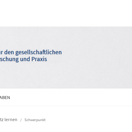
GABEN
utz lernen
/
Schwerpunkt