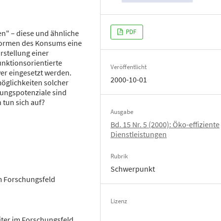
PDF
en" – diese und ähnliche
 Formen des Konsums eine
rstellung einer
unktionsorientierte
Veröffentlicht
er eingesetzt werden.
2000-10-01
möglichkeiten solcher
ungs­potenziale sind
 tun sich auf?
Ausgabe
Bd. 15 Nr. 5 (2000): Öko-effiziente
Dienstleistungen
Rubrik
Schwerpunkt
im Forschungsfeld
Lizenz
eiter im Forschungsfeld