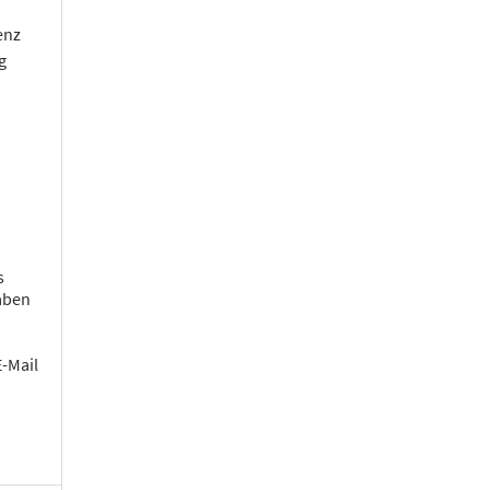
enz
g
s
aben
E-Mail