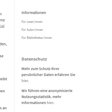
Informationen
n
enz
Für Leser/innen
ial
Für Autor/innen
Für Bibliothekar/innen
den,
se
Datenschutz
Mehr zum Schutz Ihrer
persönlicher Daten erfahren Sie
leibt
hier
.
Wir führen eine anonymisierte
pen
Nutzungsstatistik. mehr
Informationen
hier
.
s an