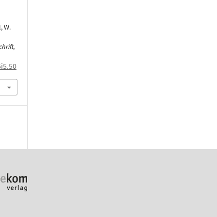
, W.
hrift
,
i5.50