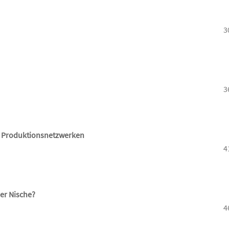
3
3
en Produktionsnetzwerken
4
er Nische?
4