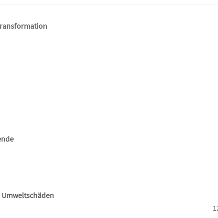
 Transformation
wende
d Umweltschäden
1