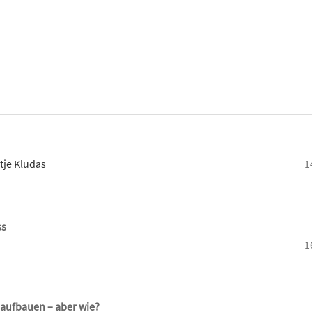
tje Kludas
1
ss
1
aufbauen – aber wie?