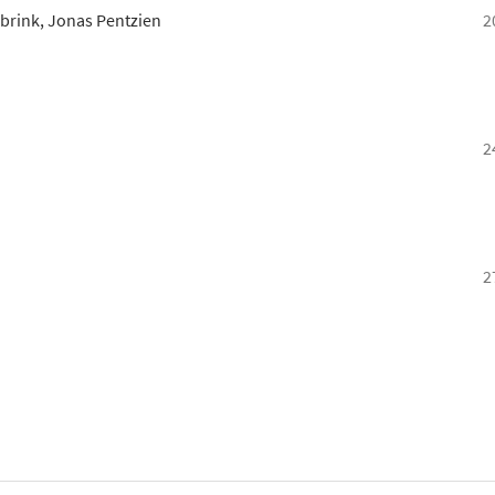
rink, Jonas Pentzien
2
2
2