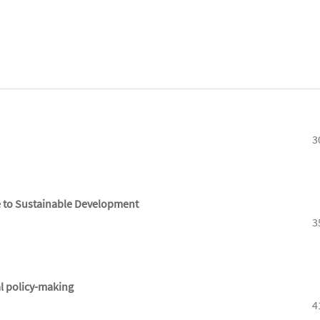
3
te to Sustainable Development
3
l policy-making
4