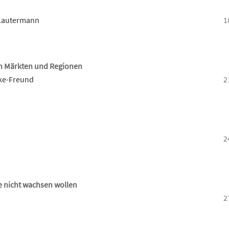
 Lautermann
1
on Märkten und Regionen
eke-Freund
2
2
e nicht wachsen wollen
2